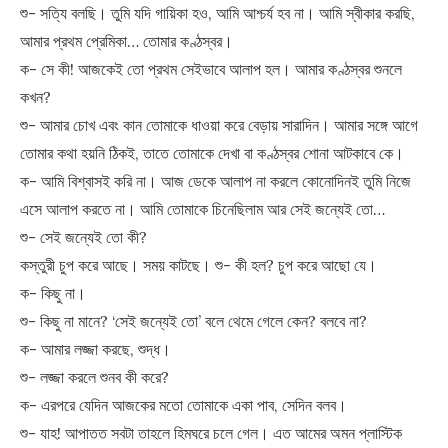
শু- সত্যি বলছি। তুমি যদি গায়িকা হও, আমি আশ্চর্য হব না। আমি স্বীকার করছি,
আমার প্রথম প্রেমিকা… তোমার কণ্ঠস্বর।
ক- সে কী! আজকেই তো প্রথম সেইভাবে আলাপ হল। আমার কণ্ঠস্বর শুনলে
কখন?
শু- আমার চোখ এবং কান তোমাকে ধাওয়া করে বেড়ায় সারাদিন। আমার সঙ্গে আগে
তোমার কথা হয়নি ঠিকই, তাতে তোমাকে দেখা বা কণ্ঠস্বর শোনা আটকাবে কে।
ক- আমি বিশ্বাসই করি না। আজ ডেকে আলাপ না করলে কোনোদিনই তুমি নিজে
এসে আলাপ করতে না। আমি তোমাকে চিনেছিলাম আর সেই জন্যেই তো…
শু- সেই জন্যেই তো কী?
কস্তুরী চুপ করে আছে। সময় কাটছে। শু- কী হল? চুপ করে আছো যে।
ক- কিছু না।
শু- কিছু না মানে? ‘সেই জন্যেই তো’ বলে থেমে গেলে কেন? বলবে না?
ক- আমার লজ্জা করছে, শুদ্ধ।
শু- লজ্জা করলে শুনব কী করে?
ক- এরপরে যেদিন আজকের মতো তোমাকে একা পাব, সেদিন বলব।
শু- যাহ! আপাতত সবটা তাহলে হিমঘরে চলে গেল। এত আমের অমন প্লাস্টিক