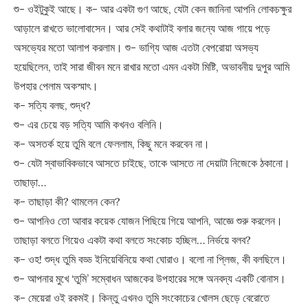
শু- ওইটুকুই আছে। ক- আর একটা গুণ আছে, যেটা কেন জানিনা আপনি লোকচক্ষুর
আড়ালে রাখতে ভালোবাসেন। আর সেই কথাটাই বলার জন্যে আজ গায়ে পড়ে
অসভ্যের মতো আলাপ করলাম। শু- ভাগ্যি আজ এতটা বেপরোয়া অসভ্য
হয়েছিলেন, তাই সারা জীবন মনে রাখার মতো এমন একটা মিষ্টি, অভাবনীয় দুপুর আমি
উপহার পেলাম অকস্মাৎ।
ক- সত্যি বলছ, শুদ্ধ?
শু- এর চেয়ে বড় সত্যি আমি কখনও বলিনি।
ক- অসতর্ক হয়ে তুমি বলে ফেললাম, কিছু মনে করবেন না।
শু- যেটা স্বাভাবিকভাবে আসতে চাইছে, তাকে আসতে না দেয়াটা নিজেকে ঠকানো।
তাছাড়া…
ক- তাছাড়া কী? থামলেন কেন?
শু- আপনিও তো আবার কয়েক যোজন পিছিয়ে গিয়ে আপনি, আজ্ঞে শুরু করলেন।
তাছাড়া বলতে গিয়েও একটা কথা বলতে সংকোচ হচ্ছিল… নির্ভয়ে বলব?
ক- ওহ! শুদ্ধ তুমি বড্ড ইনিয়েবিনিয়ে কথা ঘোরাও। বলো না প্লিজ, কী বলছিলে।
শু- আপনার মুখে ‘তুমি’ সম্বোধন আজকের উপহারের সঙ্গে অনবদ্য একটি বোনাস।
ক- মেয়েরা ওই রকমই। কিন্তু এখনও তুমি সংকোচের খোলস ছেড়ে বেরোতে