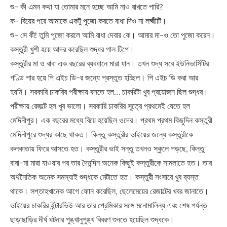
শু- কী এমন কথা যা তোমার মনে হচ্ছে আমি নাও রাখতে পারি?
ক- বিয়ের পরে আমাকে একটু পুজো করতে বাধা দিও না লক্ষ্মীটি।
শু- সে কী! তুমি পুজো করলে আমি বাধা দেবার কে। আমার মা-ও তো পুজো করেন।
কস্তুরী খুশী হয়ে আদর করেছিল শুদ্ধর গাল টিপে।
কস্তুরীর মা ও বাবা এক বছরের ব্যবধানে মারা যান। তখন শুদ্ধ সবে ইউনিভার্সিটির
গণ্ডি পার হয়ে পি এইচ ডি-র জন্যে প্রস্তুত হচ্ছিল। পি এইচ ডি করা আর
হয়নি। সরকারি চাকরির পরীক্ষায় বসতে হল… চাকরিটা খুব প্রয়োজন ছিল শুদ্ধর।
পরীক্ষায় রেজাল্ট হল খুব ভালো। সরকারি চাকরির সূত্রে প্রথমেই যেতে হল
মেদিনীপুর। এক বছরের মধ্যে বিয়ে হয়েছিল ওদের। প্রথম প্রথম কিছুদিন কস্তুরী
মেদিনীপুরে শুদ্ধর কাছে থাকত। কিন্তু কস্তুরীর ভাইয়ের জন্যে কস্তুরীকে
কলকাতায় ফিরে আসতে হত। কস্তুরীর ভাই সন্তু তখনও স্কুলে পড়ছে, কিন্তু
বাবা-মা মারা যাওয়ার পর তার দৈনন্দিন অনেক কিছুই কস্তুরীকে সামলাতে হত। তার
অর্থনৈতিক অনেক সমস্যাই শুদ্ধকে মেটাতে হত। কস্তুরী সংসারে খুব ব্যস্ত
থাকে। সপ্তাহখানেক আগে ফোন করেছিল, ছেলেমেয়ের রেজাল্টের খবর জানাতে।
ভাইয়ের চাকরির ইন্টারভিউ আর তার প্রেমিকার সঙ্গে মনোমালিন্য এবং শেষ পর্যন্ত
ছাড়াছাড়ির দীর্ঘ ঘটনার পুঙ্খানুপুঙ্খ বিবরণ শুনতে হয়েছিল শুদ্ধকে।