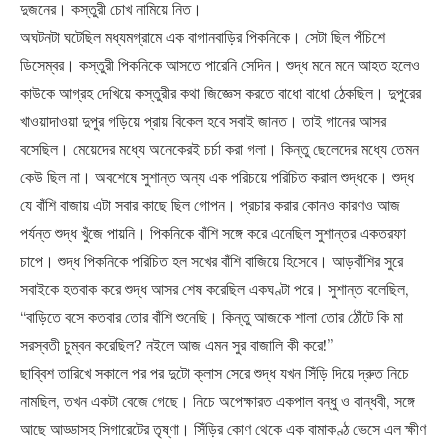
দুজনের। কস্তুরী চোখ নামিয়ে নিত।
অঘটনটা ঘটেছিল মধ্যমগ্রামে এক বাগানবাড়ির পিকনিকে। সেটা ছিল পঁচিশে
ডিসেম্বর। কস্তুরী পিকনিকে আসতে পারেনি সেদিন। শুদ্ধ মনে মনে আহত হলেও
কাউকে আগ্রহ দেখিয়ে কস্তুরীর কথা জিজ্ঞেস করতে বাধো বাধো ঠেকছিল। দুপুরের
খাওয়াদাওয়া দুপুর গড়িয়ে প্রায় বিকেল হবে সবাই জানত। তাই গানের আসর
বসেছিল। মেয়েদের মধ্যে অনেকেরই চর্চা করা গলা। কিন্তু ছেলেদের মধ্যে তেমন
কেউ ছিল না। অবশেষে সুশান্ত অন্য এক পরিচয়ে পরিচিত করাল শুদ্ধকে। শুদ্ধ
যে বাঁশি বাজায় এটা সবার কাছে ছিল গোপন। প্রচার করার কোনও কারণও আজ
পর্যন্ত শুদ্ধ খুঁজে পায়নি। পিকনিকে বাঁশি সঙ্গে করে এনেছিল সুশান্তর একতরফা
চাপে। শুদ্ধ পিকনিকে পরিচিত হল সখের বাঁশি বাজিয়ে হিসেবে। আড়বাঁশির সুরে
সবাইকে হতবাক করে শুদ্ধ আসর শেষ করেছিল একঘণ্টা পরে। সুশান্ত বলেছিল,
“বাড়িতে বসে কতবার তোর বাঁশি শুনেছি। কিন্তু আজকে শালা তোর ঠোঁটে কি মা
সরস্বতী চুম্বন করেছিল? নইলে আজ এমন সুর বাজালি কী করে!”
ছাব্বিশ তারিখে সকালে পর পর দুটো ক্লাস সেরে শুদ্ধ যখন সিঁড়ি দিয়ে দ্রুত নিচে
নামছিল, তখন একটা বেজে গেছে। নিচে অপেক্ষারত একপাল বন্ধু ও বান্ধবী, সঙ্গে
আছে আড্ডাসহ সিগারেটের তৃষ্ণা। সিঁড়ির কোণ থেকে এক বামাকণ্ঠ ভেসে এল ক্ষীণ