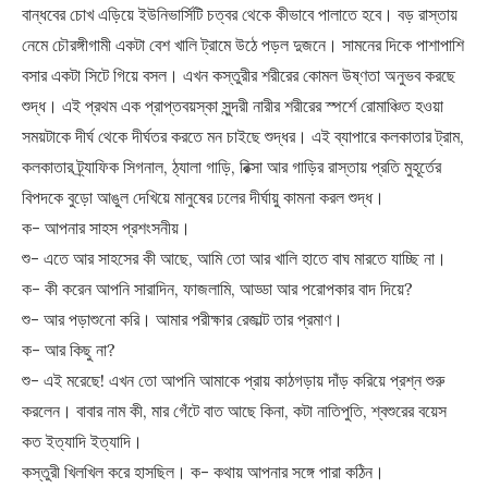
বান্ধবের চোখ এড়িয়ে ইউনিভার্সিটি চত্বর থেকে কীভাবে পালাতে হবে। বড় রাস্তায়
নেমে চৌরঙ্গীগামী একটা বেশ খালি ট্রামে উঠে পড়ল দুজনে। সামনের দিকে পাশাপাশি
বসার একটা সিটে গিয়ে বসল। এখন কস্তুরীর শরীরের কোমল উষ্ণতা অনুভব করছে
শুদ্ধ। এই প্রথম এক প্রাপ্তবয়স্কা সুন্দরী নারীর শরীরের স্পর্শে রোমাঞ্চিত হওয়া
সময়টাকে দীর্ঘ থেকে দীর্ঘতর করতে মন চাইছে শুদ্ধর। এই ব্যাপারে কলকাতার ট্রাম,
কলকাতার ট্র্যাফিক সিগনাল, ঠ্যালা গাড়ি, রিক্সা আর গাড়ির রাস্তায় প্রতি মুহূর্তের
বিপদকে বুড়ো আঙুল দেখিয়ে মানুষের ঢলের দীর্ঘায়ু কামনা করল শুদ্ধ।
ক- আপনার সাহস প্রশংসনীয়।
শু- এতে আর সাহসের কী আছে, আমি তো আর খালি হাতে বাঘ মারতে যাচ্ছি না।
ক- কী করেন আপনি সারাদিন, ফাজলামি, আড্ডা আর পরোপকার বাদ দিয়ে?
শু- আর পড়াশুনো করি। আমার পরীক্ষার রেজাল্ট তার প্রমাণ।
ক- আর কিছু না?
শু- এই মরেছে! এখন তো আপনি আমাকে প্রায় কাঠগড়ায় দাঁড় করিয়ে প্রশ্ন শুরু
করলেন। বাবার নাম কী, মার গেঁটে বাত আছে কিনা, কটা নাতিপুতি, শ্বশুরের বয়েস
কত ইত্যাদি ইত্যাদি।
কস্তুরী খিলখিল করে হাসছিল। ক- কথায় আপনার সঙ্গে পারা কঠিন।