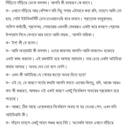
সিঁড়িতে দাঁড়িয়ে ডেকে বসলাম। আপনি কী ভাবছেন কে জানে।
শু- এখানে দাঁড়িয়ে আর বেশিক্ষণ যদি নিচু গলায় এইভাবে কথা বলি, তাহলে আমি তো
ছার, গোটা ইউনিভার্সিটি চোখ চাওয়াচাওয়ি করে ভাববে। প্রত্যেক বন্ধুবান্ধব,
অফিস কর্মচারী, প্রফেসর, লেকচারার এমনকী মেথররাও একটা করে রগরগে প্রেমের
উপন্যাস লিখে ফেলবে আর তাতে আমি নায়ক… আপনি নায়িকা।
ক- ইস! কী যে বলেন।
শু- আমি অন্যায়টা কী বললাম। ওদের জায়গায় আপনি-আমি থাকলেও হরেদরে
একই কাজ করতাম। এই রকমটাই হয়ে আসছে ম্যাডাম। তার চেয়ে একটা আইডিয়া
মাথায় আসছে। অভয় দেন তো বলে ফেলি।
ক- এমন কী আইডিয়া যে শোনার জন্যে অভয় দিতে হবে?
শু- ওই যে, যে কারণে শর্তের কথাটা আপনি বলতে এতবার কিন্তু, যদি, আজ্ঞে আরও
কত কী করছেন, আমারও ওই একই কারণে একটু নির্ভেজাল অভয়ের প্রয়োজন হয়ে
পড়েছে।
ক- আচ্ছা, ঠিক আছে এক্কেবারে নির্ভেজাল অভয় না হয় দেওয়া গেল, এখন শুনি
আইডিয়াটা কী।
শু- দাঁড়ান তাহলে একটু সাহস সঞ্চয় করে নিই। অনেকটা সাহস এখানে দাঁড়িয়ে