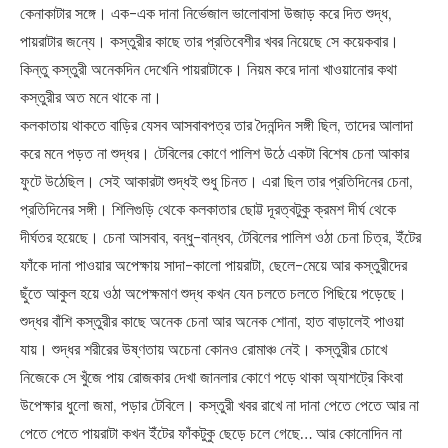
কেনাকাটার সঙ্গে। এক-এক দানা নির্ভেজাল ভালোবাসা উজাড় করে দিত শুদ্ধ,
পায়রাটার জন্যে। কস্তুরীর কাছে তার প্রতিবেশীর খবর নিয়েছে সে কয়েকবার।
কিন্তু কস্তুরী অনেকদিন দেখেনি পায়রাটাকে। নিয়ম করে দানা খাওয়ানোর কথা
কস্তুরীর অত মনে থাকে না।
কলকাতায় থাকতে বাড়ির যেসব আসবাবপত্র তার দৈনন্দিন সঙ্গী ছিল, তাদের আলাদা
করে মনে পড়ত না শুদ্ধর। টেবিলের কোণে পালিশ উঠে একটা বিশেষ চেনা আকার
ফুটে উঠেছিল। সেই আকারটা শুদ্ধই শুধু চিনত। এরা ছিল তার প্রতিদিনের চেনা,
প্রতিদিনের সঙ্গী। শিলিগুড়ি থেকে কলকাতার ছোট্ট দূরত্বটুকু ক্রমশ দীর্ঘ থেকে
দীর্ঘতর হয়েছে। চেনা আসবাব, বন্ধু-বান্ধব, টেবিলের পালিশ ওঠা চেনা চিত্র, ইঁটের
ফাঁকে দানা পাওয়ার অপেক্ষায় সাদা-কালো পায়রাটা, ছেলে-মেয়ে আর কস্তুরীদের
ছুঁতে আকুল হয়ে ওঠা অপেক্ষমাণ শুদ্ধ কখন যেন চলতে চলতে পিছিয়ে পড়েছে।
শুদ্ধর বাঁশি কস্তুরীর কাছে অনেক চেনা আর অনেক শোনা, হাত বাড়ালেই পাওয়া
যায়। শুদ্ধর শরীরের উষ্ণতায় অচেনা কোনও রোমাঞ্চ নেই। কস্তুরীর চোখে
নিজেকে সে খুঁজে পায় রোজকার দেখা জানলার কোণে পড়ে থাকা অ্যাশট্রে কিংবা
উপেক্ষার ধুলো জমা, পড়ার টেবিলে। কস্তুরী খবর রাখে না দানা পেতে পেতে আর না
পেতে পেতে পায়রাটা কখন ইঁটের ফাঁকটুকু ছেড়ে চলে গেছে… আর কোনোদিন না