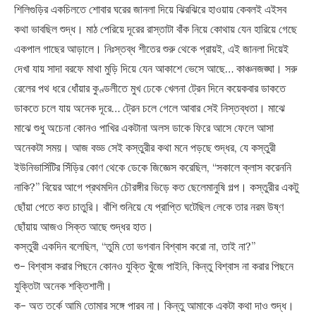
শিলিগুড়ির একচিলতে শোবার ঘরের জানলা দিয়ে ঝিরঝিরে হাওয়ায় কেবলই এইসব
কথা ভাবছিল শুদ্ধ। মাঠ পেরিয়ে দূরের রাস্তাটা বাঁক নিয়ে কোথায় যেন হারিয়ে গেছে
একপাল গাছের আড়ালে। নিঃস্তব্ধ শীতের শুরু থেকে প্রায়ই, এই জানলা দিয়েই
দেখা যায় সাদা বরফে মাথা মুড়ি দিয়ে যেন আকাশে ভেসে আছে… কাঞ্চনজঙ্ঘা। সরু
রেলের পথ ধরে ধোঁয়ার কুণ্ডলীতে মুখ ঢেকে খেলনা ট্রেন দিনে কয়েকবার ডাকতে
ডাকতে চলে যায় অনেক দূরে… ট্রেন চলে গেলে আবার সেই নিস্তব্ধতা। মাঝে
মাঝে শুধু অচেনা কোনও পাখির একটানা অলস ডাকে ফিরে আসে ফেলে আসা
অনেকটা সময়। আজ বড্ড সেই কস্তুরীর কথা মনে পড়ছে শুদ্ধর, যে কস্তুরী
ইউনিভার্সিটির সিঁড়ির কোণ থেকে ডেকে জিজ্ঞেস করেছিল, “সকালে ক্লাস করেননি
নাকি?” বিয়ের আগে প্রথমদিন চৌরঙ্গীর ভিড়ে কত ছেলেমানুষি গল্প। কস্তুরীর একটু
ছোঁয়া পেতে কত চাতুরি। বাঁশি শুনিয়ে যে প্রাপ্তি ঘটেছিল লেকে তার নরম উষ্ণ
ছোঁয়ায় আজও সিক্ত আছে শুদ্ধর হাত।
কস্তুরী একদিন বলেছিল, “তুমি তো ভগবান বিশ্বাস করো না, তাই না?”
শু- বিশ্বাস করার পিছনে কোনও যুক্তি খুঁজে পাইনি, কিন্তু বিশ্বাস না করার পিছনে
যুক্তিটা অনেক শক্তিশালী।
ক- অত তর্কে আমি তোমার সঙ্গে পারব না। কিন্তু আমাকে একটা কথা দাও শুদ্ধ।