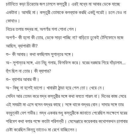
চাটনিতে কড়া চিরেতার জল ঢাললে কস্তুরী। এরই মধ্যে মা আবার ডেকে যাচ্ছে
একটানা। আসছি মা। কস্তুরী তোমাকে কলব্যাক করছি একটু পরেই। চলে যেও না
কোথাও।
নিচের তলায় শুদ্ধর মা, অপর্ণার গলা শোনা গেল।
অপর্ণা- কী হলো কী তোর, ডেকে সাড়া পাচ্ছি না? বাড়িতে ঢুকেই টেলিফোনে মজে
আছিস, ব্যাপারটা কী?
শু- কী আবার। কথা বলছিলাম সুশান্তর সঙ্গে।
অ- সুশান্তর সঙ্গে, এত নিচু গলায়, ফিসফিস করে। ঘরের দরজায় গিয়ে দাঁড়ালাম…
হুঁশ ছিল না তোর। কী ব্যাপার?
শু- ব্যাপার আবার কী।
অ- কিছু না হলেই ভালো। খাবারটা ঠান্ডা হয়ে গেল তো। খেয়ে নে।
সেদিন আর তেমন করে শুদ্ধ কস্তুরীর সঙ্গে কথা বলতে পারল না। দিনের কাজ সেরে
এই সময়টা মা এসে বসেন শুদ্ধর কাছে। সঙ্গে থাকে শুদ্ধর বোন। দাদার সঙ্গে তার
বন্ধুত্বটা বেশ গভীর। শুদ্ধ একবার শুধু কস্তুরীকে জানাতে পেরেছিল সংক্ষেপে ঘরের
পরিবেশ কথা বলার পক্ষে কতটা পরিপন্থী। মেসেঞ্জারে কয়েকবার কথোপকথন চালাবার
চেষ্টা করেছিল কিন্তু তাতেও মা রেগে যাচ্ছিলেন।