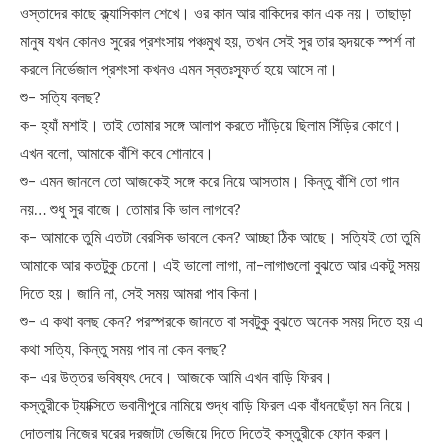
ওস্তাদের কাছে ক্ল্যাসিকাল শেখে। ওর কান আর বাকিদের কান এক নয়। তাছাড়া
মানুষ যখন কোনও সুরের প্রশংসায় পঞ্চমুখ হয়, তখন সেই সুর তার হৃদয়কে স্পর্শ না
করলে নির্ভেজাল প্রশংসা কখনও এমন স্বতঃস্ফূর্ত হয়ে আসে না।
শু- সত্যি বলছ?
ক- হ্যাঁ মশাই। তাই তোমার সঙ্গে আলাপ করতে দাঁড়িয়ে ছিলাম সিঁড়ির কোণে।
এখন বলো, আমাকে বাঁশি কবে শোনাবে।
শু- এমন জানলে তো আজকেই সঙ্গে করে নিয়ে আসতাম। কিন্তু বাঁশি তো গান
নয়… শুধু সুর বাজে। তোমার কি ভাল লাগবে?
ক- আমাকে তুমি এতটা বেরসিক ভাবলে কেন? আচ্ছা ঠিক আছে। সত্যিই তো তুমি
আমাকে আর কতটুকু চেনো। এই ভালো লাগা, না-লাগাগুলো বুঝতে আর একটু সময়
দিতে হয়। জানি না, সেই সময় আমরা পাব কিনা।
শু- এ কথা বলছ কেন? পরস্পরকে জানতে বা সবটুকু বুঝতে অনেক সময় দিতে হয় এ
কথা সত্যি, কিন্তু সময় পাব না কেন বলছ?
ক- এর উত্তর ভবিষ্যৎ দেবে। আজকে আমি এখন বাড়ি ফিরব।
কস্তুরীকে ট্যাক্সিতে ভবানীপুরে নামিয়ে শুদ্ধ বাড়ি ফিরল এক বাঁধনছেঁড়া মন নিয়ে।
দোতলায় নিজের ঘরের দরজাটা ভেজিয়ে দিতে দিতেই কস্তুরীকে ফোন করল।