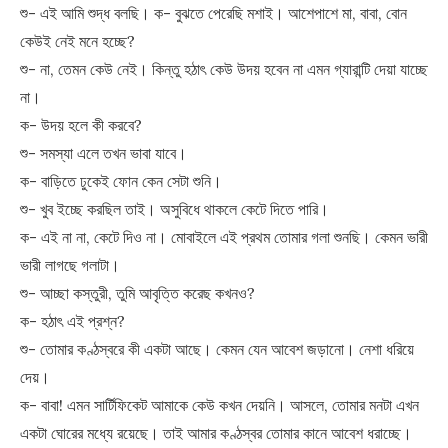
শু- এই আমি শুদ্ধ বলছি। ক- বুঝতে পেরেছি মশাই। আশেপাশে মা, বাবা, বোন
কেউই নেই মনে হচ্ছে?
শু- না, তেমন কেউ নেই। কিন্তু হঠাৎ কেউ উদয় হবেন না এমন গ্যারান্টি দেয়া যাচ্ছে
না।
ক- উদয় হলে কী করবে?
শু- সমস্যা এলে তখন ভাবা যাবে।
ক- বাড়িতে ঢুকেই ফোন কেন সেটা শুনি।
শু- খুব ইচ্ছে করছিল তাই। অসুবিধে থাকলে কেটে দিতে পারি।
ক- এই না না, কেটে দিও না। মোবাইলে এই প্রথম তোমার গলা শুনছি। কেমন ভারী
ভারী লাগছে গলাটা।
শু- আচ্ছা কস্তুরী, তুমি আবৃত্তি করেছ কখনও?
ক- হঠাৎ এই প্রশ্ন?
শু- তোমার কণ্ঠস্বরে কী একটা আছে। কেমন যেন আবেশ জড়ানো। নেশা ধরিয়ে
দেয়।
ক- বাবা! এমন সার্টিফিকেট আমাকে কেউ কখন দেয়নি। আসলে, তোমার মনটা এখন
একটা ঘোরের মধ্যে রয়েছে। তাই আমার কণ্ঠস্বর তোমার কানে আবেশ ধরাচ্ছে।