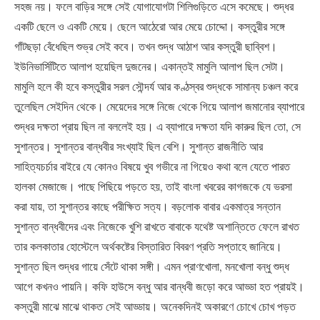
সহজ নয়। ফলে বাড়ির সঙ্গে সেই যোগাযোগটা শিলিগুড়িতে এসে কমেছে। শুদ্ধর
একটি ছেলে ও একটি মেয়ে। ছেলে আঠেরো আর মেয়ে চোদ্দো। কস্তুরীর সঙ্গে
গাঁটছড়া বেঁধেছিল শুভ্র সেই কবে। তখন শুদ্ধ আঠাশ আর কস্তুরী ছাব্বিশ।
ইউনিভার্সিটিতে আলাপ হয়েছিল দুজনের। একান্তই মামুলি আলাপ ছিল সেটা।
মামুলি হলে কী হবে কস্তুরীর সরল সৌন্দর্য আর কণ্ঠস্বর শুদ্ধকে সামান্য চঞ্চল করে
তুলেছিল সেইদিন থেকে। মেয়েদের সঙ্গে নিজে থেকে গিয়ে আলাপ জমানোর ব্যাপারে
শুদ্ধর দক্ষতা প্রায় ছিল না বললেই হয়। এ ব্যাপারে দক্ষতা যদি কারুর ছিল তো, সে
সুশান্তর। সুশান্তর বান্ধবীর সংখ্যাই ছিল বেশি। সুশান্ত রাজনীতি আর
সাহিত্যচর্চার বাইরে যে কোনও বিষয়ে খুব গভীরে না গিয়েও কথা বলে যেতে পারত
হালকা মেজাজে। পাছে পিছিয়ে পড়তে হয়, তাই বাংলা খবরের কাগজকে যে ভরসা
করা যায়, তা সুশান্তর কাছে পরীক্ষিত সত্য। বড়লোক বাবার একমাত্র সন্তান
সুশান্ত বান্ধবীদের এবং নিজেকে খুশি রাখতে বাবাকে যথেষ্ট অশান্তিতে ফেলে রাখত
তার কলকাতার হোস্টেলে অর্থকষ্টের বিস্তারিত বিবরণ প্রতি সপ্তাহে জানিয়ে।
সুশান্ত ছিল শুদ্ধর গায়ে সেঁটে থাকা সঙ্গী। এমন প্রাণখোলা, মনখোলা বন্ধু শুদ্ধ
আগে কখনও পায়নি। কফি হাউসে বন্ধু আর বান্ধবী জড়ো করে আড্ডা হত প্রায়ই।
কস্তুরী মাঝে মাঝে থাকত সেই আড্ডায়। অনেকদিনই অকারণে চোখে চোখ পড়ত