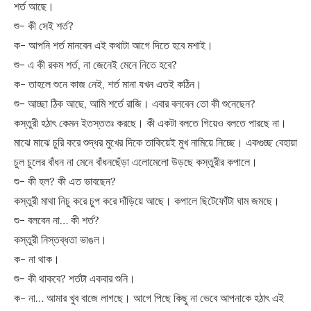
শর্ত আছে।
শু- কী সেই শর্ত?
ক- আপনি শর্ত মানবেন এই কথাটা আগে দিতে হবে মশাই।
শু- এ কী রকম শর্ত, না জেনেই মেনে নিতে হবে?
ক- তাহলে শুনে কাজ নেই, শর্ত মানা যখন এতই কঠিন।
শু- আচ্ছা ঠিক আছে, আমি শর্তে রাজি। এবার বলবেন তো কী শুনেছেন?
কস্তুরী হঠাৎ কেমন ইতস্ততঃ করছে। কী একটা বলতে গিয়েও বলতে পারছে না।
মাঝে মাঝে চুরি করে শুদ্ধর মুখের দিকে তাকিয়েই মুখ নামিয়ে নিচ্ছে। একগুচ্ছ বেহায়া
চুল চুলের বাঁধন না মেনে বাঁধনছেঁড়া এলোমেলো উড়ছে কস্তুরীর কপালে।
শু- কী হল? কী এত ভাবছেন?
কস্তুরী মাথা নিচু করে চুপ করে দাঁড়িয়ে আছে। কপালে ছিটেফোঁটা ঘাম জমছে।
শু- বলবেন না… কী শর্ত?
কস্তুরী নিস্তব্ধতা ভাঙল।
ক- না থাক।
শু- কী থাকবে? শর্তটা একবার শুনি।
ক- না… আমার খুব বাজে লাগছে। আগে পিছে কিছু না ভেবে আপনাকে হঠাৎ এই