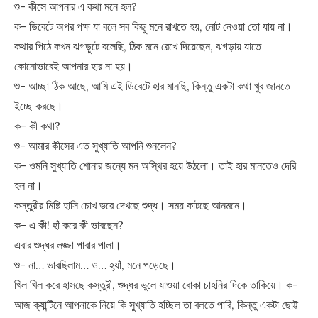
শু- কীসে আপনার এ কথা মনে হল?
ক- ডিবেটে অপর পক্ষ যা বলে সব কিছু মনে রাখতে হয়, নোট নেওয়া তো যায় না।
কথার পিঠে কখন ঝগড়ুটে বলেছি, ঠিক মনে রেখে দিয়েছেন, ঝগড়ায় যাতে
কোনোভাবেই আপনার হার না হয়।
শু- আচ্ছা ঠিক আছে, আমি এই ডিবেটে হার মানছি, কিন্তু একটা কথা খুব জানতে
ইচ্ছে করছে।
ক- কী কথা?
শু- আমার কীসের এত সুখ্যাতি আপনি শুনলেন?
ক- ওমনি সুখ্যাতি শোনার জন্যে মন অস্থির হয়ে উঠলো। তাই হার মানতেও দেরি
হল না।
কস্তুরীর মিষ্টি হাসি চোখ ভরে দেখছে শুদ্ধ। সময় কাটছে আনমনে।
ক- এ কী! হাঁ করে কী ভাবছেন?
এবার শুদ্ধর লজ্জা পাবার পালা।
শু- না… ভাবছিলাম… ও… হ্যাঁ, মনে পড়েছে।
খিল খিল করে হাসছে কস্তুরী, শুদ্ধর ভুলে যাওয়া বোকা চাহনির দিকে তাকিয়ে। ক-
আজ ক্যান্টিনে আপনাকে নিয়ে কি সুখ্যাতি হচ্ছিল তা বলতে পারি, কিন্তু একটা ছোট্ট