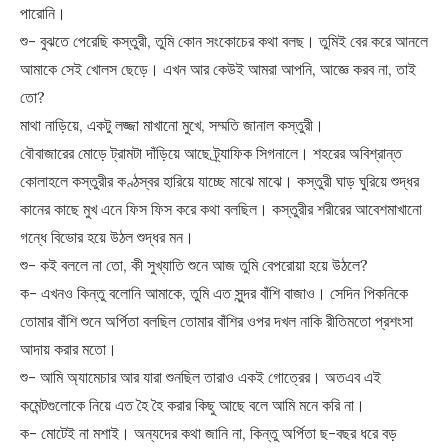
পারোনি।
শু- বুঝতে পেরেছি কস্তুরী, তুমি কোন সংকোচের কথা বলছ। তুমিই বের করে আনলে
আমাকে সেই খোলস ছেড়ে। এখন আর কেউই আমরা আপনি, আজ্ঞে করব না, তাই
তো?
মাথা নাড়িয়ে, একটু লজ্জা মাখানো মুখে, সম্মতি জানাল কস্তুরী।
বৌবাজারের মোড়ে ট্রামটা দাঁড়িয়ে আছে ট্র্যাফিক সিগনালে। শহরের অবিশ্রান্ত
কোলাহলে কস্তুরীর কণ্ঠস্বর হারিয়ে যাচ্ছে মাঝে মাঝে। কস্তুরী ঘাড় ঘুরিয়ে শুদ্ধর
কানের কাছে মুখ এনে ফিস ফিস করে কথা বলছিল। কস্তুরীর শরীরের আবেশমাখানো
গন্ধে বিভোর হয়ে উঠল শুদ্ধর মন।
শু- কই বললে না তো, কী সুখ্যাতি শুনে আজ তুমি বেপরোয়া হয়ে উঠলে?
ক- এখনও কিন্তু বলোনি আমাকে, তুমি এত সুন্দর বাঁশি বাজাও। সেদিন পিকনিকে
তোমার বাঁশি শুনে অর্পিতা বলছিল তোমার বাঁশির ওপর দখল নাকি রীতিমতো প্রশংসা
আদায় করার মতো।
শু- আমি অ্যামেচার আর যারা শুনছিল তারাও একই গোত্রের। অতএব এই
কমেন্টগুলোকে নিয়ে এত হৈ হৈ করার কিছু আছে বলে আমি মনে করি না।
ক- মোটেই না মশাই। অন্যদের কথা জানি না, কিন্তু অর্পিতা ছ-বছর ধরে বড়