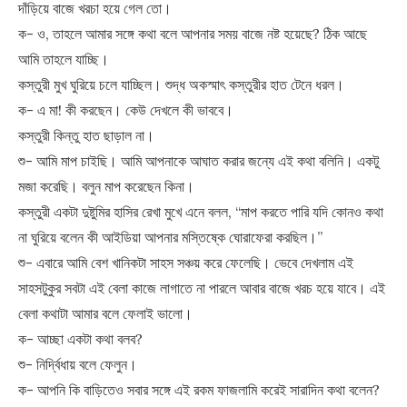
দাঁড়িয়ে বাজে খরচা হয়ে গেল তো।
ক- ও, তাহলে আমার সঙ্গে কথা বলে আপনার সময় বাজে নষ্ট হয়েছে? ঠিক আছে
আমি তাহলে যাচ্ছি।
কস্তুরী মুখ ঘুরিয়ে চলে যাচ্ছিল। শুদ্ধ অকস্মাৎ কস্তুরীর হাত টেনে ধরল।
ক- এ মা! কী করছেন। কেউ দেখলে কী ভাববে।
কস্তুরী কিন্তু হাত ছাড়াল না।
শু- আমি মাপ চাইছি। আমি আপনাকে আঘাত করার জন্যে এই কথা বলিনি। একটু
মজা করেছি। বলুন মাপ করেছেন কিনা।
কস্তুরী একটা দুষ্টুমির হাসির রেখা মুখে এনে বলল, “মাপ করতে পারি যদি কোনও কথা
না ঘুরিয়ে বলেন কী আইডিয়া আপনার মস্তিষ্কে ঘোরাফেরা করছিল।”
শু- এবারে আমি বেশ খানিকটা সাহস সঞ্চয় করে ফেলেছি। ভেবে দেখলাম এই
সাহসটুকুর সবটা এই বেলা কাজে লাগাতে না পারলে আবার বাজে খরচ হয়ে যাবে। এই
বেলা কথাটা আমার বলে ফেলাই ভালো।
ক- আচ্ছা একটা কথা বলব?
শু- নির্দ্বিধায় বলে ফেলুন।
ক- আপনি কি বাড়িতেও সবার সঙ্গে এই রকম ফাজলামি করেই সারাদিন কথা বলেন?