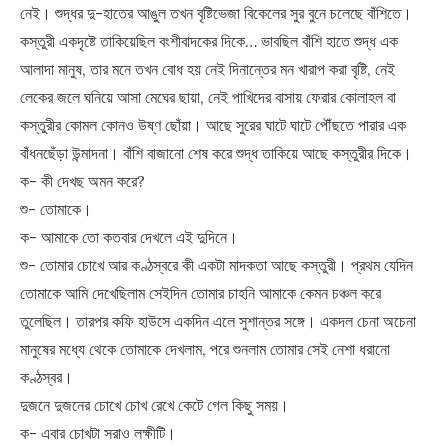
নেই। শুদ্ধর দু-হাতের আঙুল তখন বৃষ্টিভেজা বিকেলের সুর বুনে চলেছে বাঁশিতে।
কস্তুরী একদৃষ্টে তাকিয়েছিল বংশীবাদকের দিকে… ভাবছিল বাঁশি হাতে শুদ্ধ এক
আলাদা মানুষ, তার মনে তখন বোধ হয় নেই দিনান্তের মন খারাপ করা বৃষ্টি, নেই
লেকের জলে ঘনিয়ে আসা মেঘের ছায়া, নেই পাখিদের বাসায় ফেরার কোলাহল বা
কস্তুরীর কোমল কোনও উষ্ণ ছোঁয়া। আছে সুরের ঘাটে ঘাটে পৌঁছতে পারার এক
বাঁধনছেঁড়া উন্মাদনা। বাঁশি বাজানো শেষ করে শুদ্ধ তাকিয়ে আছে কস্তুরীর দিকে।
ক- কী দেখছ অমন করে?
শু- তোমাকে।
ক- আমাকে তো কতবার দেখলে এই দুদিনে।
শু- তোমার চোখে আর কণ্ঠস্বরে কী একটা মাদকতা আছে কস্তুরী। প্রথম যেদিন
তোমাকে আমি দেখেছিলাম সেইদিন তোমার চাহনি আমাকে কেমন চঞ্চল করে
তুলেছিল। তারপর কফি হাউসে একদিন এলে সুশান্তর সঙ্গে। একদল চেনা অচেনা
মানুষের মধ্যে থেকে তোমাকে দেখলাম, পরে শুনলাম তোমার সেই নেশা ধরানো
কণ্ঠস্বর।
দুজনে দুজনের চোখে চোখ রেখে কেটে গেল কিছু সময়।
ক- এবার চোখটা সরাও লক্ষীটি।