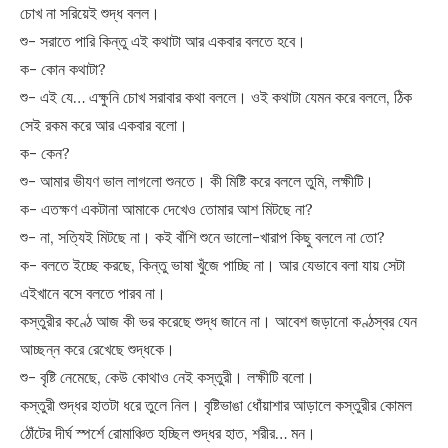
চোখ না সরিয়েই শুদ্ধ বলল।
শু- সরাতে পারি কিন্তু এই কথাটা আর একবার বলতে হবে।
ক- কোন কথাটা?
শু- এই যে… এক্ষুনি চোখ সরাবার কথা বললে। ওই কথাটা যেমন করে বললে, ঠিক
সেই রকম করে আর একবার বলো।
ক- কেন?
শু- আমার ভীযণ ভাল লাগলো শুনতে। কী মিষ্টি করে বললে তুমি, লক্ষীটি।
ক- এতক্ষণ একটানা আমাকে দেখেও তোমার আশ মিটছে না?
শু- না, সত্যিই মিটছে না। কই বাঁশি শুনে ভালো-খারাপ কিছু বললে না তো?
ক- বলতে ইচ্ছে করছে, কিন্তু ভাষা খুঁজে পাচ্ছি না। আর যেভাবে বলা যায় সেটা
এইখানে বসে বলতে পারব না।
কস্তুরীর কণ্ঠে আজ কী ভর করেছে শুদ্ধ জানে না। আবেশ জড়ানো কণ্ঠস্বর যেন
আচ্ছন্ন করে রেখেছে শুদ্ধকে।
শু- বৃষ্টি নেমেছে, কেউ কোথাও নেই কস্তুরী। লক্ষীটি বলো।
কস্তুরী শুদ্ধর হাতটা ধরে তুলে নিল। বৃষ্টিভাঙা ধোঁয়াশার আড়ালে কস্তুরীর কোমল
ঠোঁটের দীর্ঘ স্পর্শে রোমাঞ্চিত হচ্ছিল শুদ্ধর হাত, শরীর… মন।