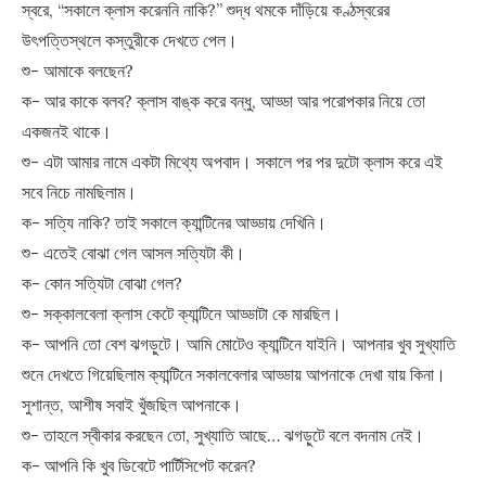
স্বরে, “সকালে ক্লাস করেননি নাকি?” শুদ্ধ থমকে দাঁড়িয়ে কণ্ঠস্বরের
উৎপত্তিস্থলে কস্তুরীকে দেখতে পেল।
শু- আমাকে বলছেন?
ক- আর কাকে বলব? ক্লাস বাঙ্ক করে বন্ধু, আড্ডা আর পরোপকার নিয়ে তো
একজনই থাকে।
শু- এটা আমার নামে একটা মিথ্যে অপবাদ। সকালে পর পর দুটো ক্লাস করে এই
সবে নিচে নামছিলাম।
ক- সত্যি নাকি? তাই সকালে ক্যান্টিনের আড্ডায় দেখিনি।
শু- এতেই বোঝা গেল আসল সত্যিটা কী।
ক- কোন সত্যিটা বোঝা গেল?
শু- সক্কালবেলা ক্লাস কেটে ক্যান্টিনে আড্ডাটা কে মারছিল।
ক- আপনি তো বেশ ঝগড়ুটে। আমি মোটেও ক্যান্টিনে যাইনি। আপনার খুব সুখ্যাতি
শুনে দেখতে গিয়েছিলাম ক্যান্টিনে সকালবেলার আড্ডায় আপনাকে দেখা যায় কিনা।
সুশান্ত, আশীষ সবাই খুঁজছিল আপনাকে।
শু- তাহলে স্বীকার করছেন তো, সুখ্যাতি আছে… ঝগড়ুটে বলে বদনাম নেই।
ক- আপনি কি খুব ডিবেটে পার্টিসিপেট করেন?