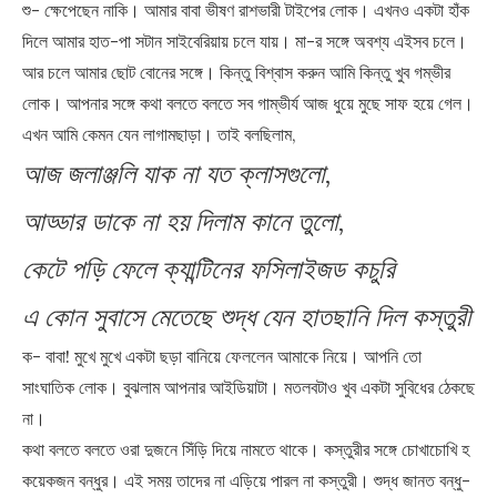
শু- ক্ষেপেছেন নাকি। আমার বাবা ভীষণ রাশভারী টাইপের লোক। এখনও একটা হাঁক
দিলে আমার হাত-পা সটান সাইবেরিয়ায় চলে যায়। মা-র সঙ্গে অবশ্য এইসব চলে।
আর চলে আমার ছোট বোনের সঙ্গে। কিন্তু বিশ্বাস করুন আমি কিন্তু খুব গম্ভীর
লোক। আপনার সঙ্গে কথা বলতে বলতে সব গাম্ভীর্য আজ ধুয়ে মুছে সাফ হয়ে গেল।
এখন আমি কেমন যেন লাগামছাড়া। তাই বলছিলাম,
আজ জলাঞ্জলি যাক না যত ক্লাসগুলো,
আড্ডার ডাকে না হয় দিলাম কানে তুলো,
কেটে পড়ি ফেলে ক্যান্টিনের ফসিলাইজড কচুরি
এ কোন সুবাসে মেতেছে শুদ্ধ যেন হাতছানি দিল কস্তুরী
ক- বাবা! মুখে মুখে একটা ছড়া বানিয়ে ফেললেন আমাকে নিয়ে। আপনি তো
সাংঘাতিক লোক। বুঝলাম আপনার আইডিয়াটা। মতলবটাও খুব একটা সুবিধের ঠেকছে
না।
কথা বলতে বলতে ওরা দুজনে সিঁড়ি দিয়ে নামতে থাকে। কস্তুরীর সঙ্গে চোখাচোখি হ
কয়েকজন বন্ধুর। এই সময় তাদের না এড়িয়ে পারল না কস্তুরী। শুদ্ধ জানত বন্ধু-