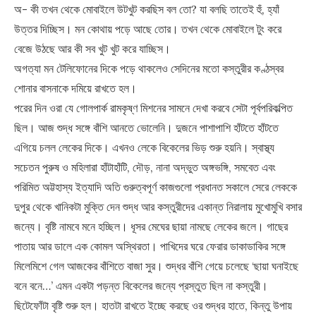
অ- কী তখন থেকে মোবাইলে উটখুট করছিস বল তো? যা বলছি তাতেই হুঁ, হ্যাঁ
উত্তর দিচ্ছিস। মন কোথায় পড়ে আছে তোর। তখন থেকে মোবাইলে টুং করে
বেজে উঠছে আর কী সব খুট খুট করে যাচ্ছিস।
অগত্যা মন টেলিফোনের দিকে পড়ে থাকলেও সেদিনের মতো কস্তুরীর কণ্ঠস্বর
শোনার বাসনাকে দমিয়ে রাখতে হল।
পরের দিন ওরা যে গোলপার্ক রামকৃষ্ণ মিশনের সামনে দেখা করবে সেটা পূর্বপরিকল্পিত
ছিল। আজ শুদ্ধ সঙ্গে বাঁশি আনতে ভোলেনি। দুজনে পাশাপাশি হাঁটতে হাঁটতে
এগিয়ে চলল লেকের দিকে। এখনও লেকে বিকেলের ভিড় শুরু হয়নি। স্বাস্থ্য
সচেতন পুরুষ ও মহিলারা হাঁটাহাঁটি, দৌড়, নানা অদ্ভুত অঙ্গভঙ্গি, সমবেত এবং
পরিমিত অট্টহাস্য ইত্যাদি অতি গুরুত্বপূর্ণ কাজগুলো প্রধানত সকালে সেরে লেককে
দুপুর থেকে খানিকটা মুক্তি দেন শুদ্ধ আর কস্তুরীদের একান্ত নিরালায় মুখোমুখি বসার
জন্যে। বৃষ্টি নামবে মনে হচ্ছিল। ধূসর মেঘের ছায়া নামছে লেকের জলে। গাছের
পাতায় আর ডালে এক কোমল অস্থিরতা। পাখিদের ঘরে ফেরার ডাকাডাকির সঙ্গে
মিলেমিশে গেল আজকের বাঁশিতে বাজা সুর। শুদ্ধর বাঁশি গেয়ে চলেছে ‘ছায়া ঘনাইছে
বনে বনে…’ এমন একটা পড়ন্ত বিকেলের জন্যে প্রস্তুত ছিল না কস্তুরী।
ছিটেফোঁটা বৃষ্টি শুরু হল। হাতটা রাখতে ইচ্ছে করছে ওর শুদ্ধর হাতে, কিন্তু উপায়