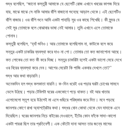
শুদ্ধ বলেছিল, “জানো কস্তুরী আমাকে যে ছেলেটি রোজ এখানে খবরের কাগজ দিয়ে
যায়, মাঝে মাঝে সে নাকি আমার বাঁশি বাজানো শুনেছে আড়াল থেকে। এই ছেলেটিও
বাঁশি বাজায়। ওর বাঁশি শুনে আমি একটা পাহাড়ি সুর ওর কাছে শিখেছি। কী সুন্দর যে
সেই সুর তোমাকে বলে বোঝাবার ভাষা নেই আমার। তুমি এখানে এলে তোমাকে
শোনাব।
কস্তুরী বলেছিল, “হ্যাঁ শুনিও। আর তোমাকে বলেছিলাম না, কাউকে বলে কয়ে
সন্তুর একটা চাকরির ব্যবস্থা করে দাও না গো। তোমার তো কত জানাশোনা আছে।
কত লোকের তো কত কী করে দিচ্ছ। সন্তুর চাকরিটা হলেই একটা ভালো মেয়ে দেখে
ওর বিয়ের ব্যবস্থা করে দেব। আগের মেয়েটা কি পাজি একবার দেখলে তো?”
শুদ্ধ আর কথা বাড়ায়নি।
অনেকদিন হল শুদ্ধ কলকাতা যায়নি। ক-দিন ধরেই ওর পড়ার ঘরটা চোখের সামনে
ভেসে উঠছে। পড়ার টেবিলটা ঘরের এককোণে পড়ে থাকত। বই আর খাতায়
এলোমেলো স্তূপ হয়ে উঠলেই মা এসে গুছিয়ে পরিষ্কার করে দিত। মনে পড়ছে
জানলার কোণে রাখা অ্যাশট্রেটার কথা। শুদ্ধর বোন কোথা থেকে যেন দাদাকে এনে
দিয়েছিল। ঘরের জানলার নিচে বাইরের দেওয়ালে, ইঁটের কোন ফাঁকে সাদা-কালো
একটা পায়রা ছিল তার প্রতিবেশী। এক কৌটো দানা আসত তার জন্যে মাসের