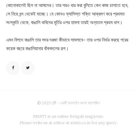
কোনোকালেই ছিল না আমাদের। তার পরও ধার করা বুলিতে কেন কাজ চালাতে হবে,
সে নিয়ে ধন্দ থেকেই যাচ্ছে। যে কোনও ফ্যাসিস্ত শক্তি আক্রমণ করে প্রথমত
সংস্কৃতি থেকে, বাঙালি কবিদের মূর্তির ওপর হামলা তারই অন্যতম প্রথম ধাপ।
এমন বিপদে বাঙালি তার সদর দরজা কীভাবে সামলাবে– তার ওপর নির্ভর করছে পরের
কয়েক বছরে বাঙালিয়ানার বাঁকবদলের গল্প।
© 2023 সৃষ্টি - একটি অনলাইন বাংলা ম্যাগাজিন
SRISTI is an online Bengali magazine.
Please write us at editor at sristi.co.in for any query.