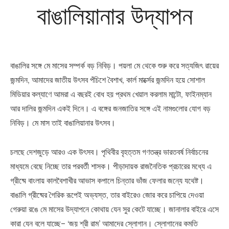
বাঙালিয়ানার উদ্‌যাপন
বাঙালির সঙ্গে মে মাসের সম্পর্ক বড় নিবিড়। পয়লা মে থেকে শুরু করে সত্যজিৎ রায়ের
জন্মদিন, আমাদের জাতীয় উৎসব পঁচিশে বৈশাখ, কার্ল মার্ক্সের জন্মদিন হয়ে সোশাল
মিডিয়ার কল্যাণে আমরা এ বছরই বোধ হয় প্রথম খেয়াল করলাম মান্টো, ফাইনম্যান
আর দালির জন্মদিন একই দিনে। এ বঙ্গের জনজাতির সঙ্গে এই নামগুলোর যোগ বড়
নিবিড়। মে মাস তাই বাঙালিয়ানার উৎসব।
চলছে দেশজুড়ে আরও এক উৎসব। পৃথিবীর বৃহত্তম গণতন্ত্র ভারতবর্ষ নির্বাচনের
মাধ্যমে বেছে নিচ্ছে তার পরবর্তী শাসক। পীড়াদায়ক রাজনৈতিক প্রচারের মধ্যে এ
গ্রীষ্মে বাংলায় কালবৈশাখীর আভাস কপালে চিন্তার ভাঁজ ফেলার জন্যে যথেষ্ট।
বাঙালি গ্রীষ্মের গৈরিক রূপেই অভ্যস্ত, তার বাইরেও জোর করে চাপিয়ে দেওয়া
গেরুয়া রঙে মে মাসের উদ্‌যাপনে কোথায় যেন সুর কেটে যাচ্ছে। জানালার বাইরে এসে
কারা যেন বলে যাচ্ছে– ‘জয় শ্রী রাম’ আমাদের স্লোগান। স্লোগানের কমতি